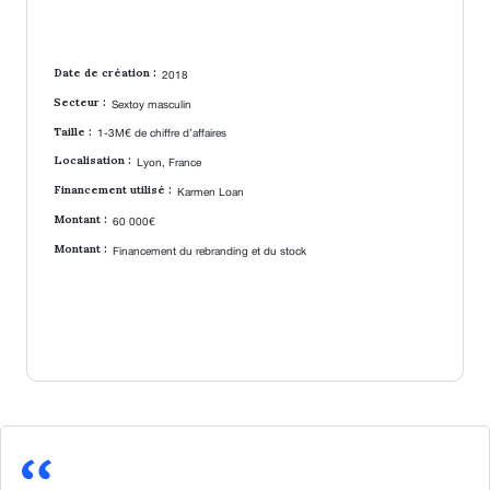
Date de création :
2018
Secteur :
Sextoy masculin
Taille :
1-3M€ de chiffre d’affaires
Localisation :
Lyon, France
Financement utilisé :
Karmen Loan
Montant :
60 000€
Montant :
Financement du rebranding et du stock