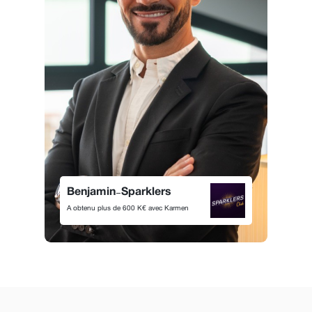
Financement utilisé :
Karmen Loan
Montant :
600 000€
Résultat :
1 M€ de chiffre d'affaires généré en
plus grâce au financement
-
Benjamin
Sparklers
Voir le testimonial
A obtenu plus de 600 K€ avec Karmen