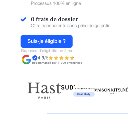
Processus 100% en ligne
simplifié
0 frais de dossier
Offre transparente sans prise de garantie
Suis-je éligible ?
Réponse d'éligibilité en 2 mn
4.9
/5
Recommandé par +1000 entreprises