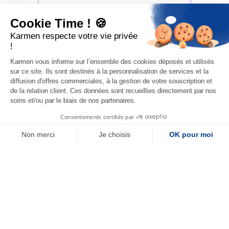
Cookie Time ! 🍪
Karmen respecte votre vie privée
!
Karmen vous informe sur l’ensemble des cookies déposés et utilisés
sur ce site. Ils sont destinés à la personnalisation de services et la
diffusion d'offres commerciales, à la gestion de votre souscription et
de la relation client. Ces données sont recueillies directement par nos
soins et/ou par le biais de nos partenaires.
Consentements certifiés par
Non merci
Je choisis
OK pour moi
Plateforme de Gestion du Consentement : Personnalisez vos Options
Axeptio consent
Notre plateforme vous permet d'adapter et de gérer vos paramètres de confide