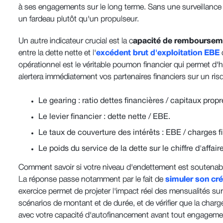
à ses engagements sur le long terme. Sans une surveillance 
un fardeau plutôt qu'un propulseur.
Un autre indicateur crucial est la c
apacité de remboursem
entre la dette nette et l'
excédent brut d'exploitation EBE
d
opérationnel est le véritable poumon financier qui permet d'
alertera immédiatement vos partenaires financiers sur un risq
Le gearing : ratio dettes financières / capitaux propr
Le levier financier : dette nette / EBE.
Le taux de couverture des intérêts : EBE / charges f
Le poids du service de la dette sur le chiffre d'affair
Comment savoir si votre niveau d'endettement est soutenabl
La réponse passe notamment par le fait de
simuler son cré
exercice permet de projeter l'impact réel des mensualités sur v
scénarios de montant et de durée, et de vérifier que la cha
avec votre capacité d'autofinancement avant tout engageme