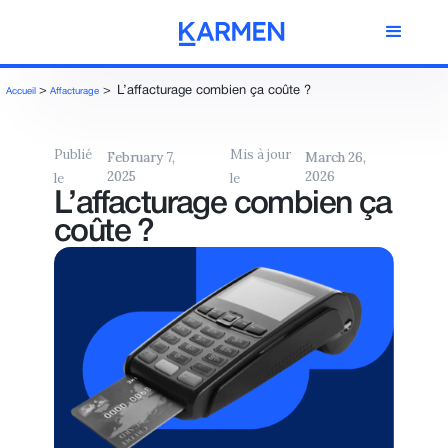
>
>
L’affacturage combien ça coûte ?
Accueil
Affacturage
Publié
Mis à jour
February 7,
March 26,
2025
2026
le
le
L’affacturage combien ça
coûte ?