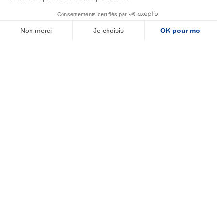
Consentements certifiés par
Non merci
Je choisis
OK pour moi
Plateforme de Gestion du Consentement : Personnalisez vos Options
Axeptio consent
Notre plateforme vous permet d'adapter et de gérer vos paramètres de confide