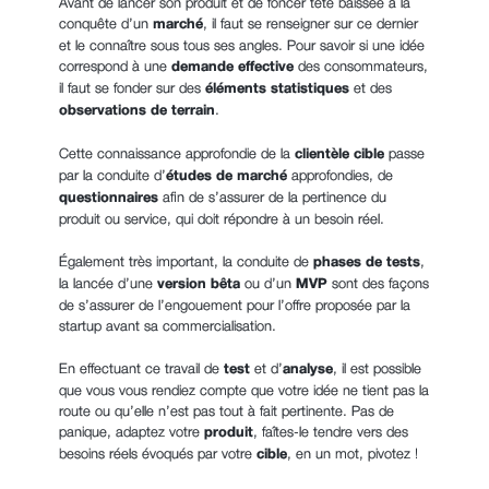
Avant de lancer son produit et de foncer tête baissée à la
conquête d’un
marché
,
il faut se renseigner
sur ce dernier
et le connaître sous tous ses angles. Pour savoir si une idée
correspond à une
demande effective
des consommateurs,
il faut se fonder sur des
éléments statistiques
et des
observations de terrain
.
Cette connaissance approfondie de la
clientèle cible
passe
par la conduite d’
études de marché
approfondies, de
questionnaires
afin de s’assurer de la pertinence du
produit ou service, qui doit répondre à un besoin réel.
Également très important, la conduite de
phases de tests
,
la lancée d’une
version bêta
ou d’un
MVP
sont des façons
de s’assurer de l’engouement pour l’offre proposée par la
startup avant sa commercialisation.
En effectuant ce travail de
test
et d’
analyse
, il est possible
que vous vous rendiez compte que votre idée ne tient pas la
route ou qu’elle n’est pas tout à fait pertinente. Pas de
panique, adaptez votre
produit
, faîtes-le tendre vers des
besoins réels évoqués par votre
cible
, en un mot, pivotez
!