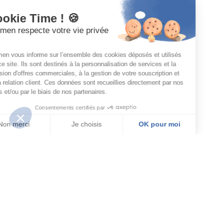
Cookie Time ! 🍪
Karmen respecte votre vie privée
!
Karmen vous informe sur l’ensemble des cookies déposés et utilisés
sur ce site. Ils sont destinés à la personnalisation de services et la
diffusion d'offres commerciales, à la gestion de votre souscription et
de la relation client. Ces données sont recueillies directement par nos
soins et/ou par le biais de nos partenaires.
Consentements certifiés par
Non merci
Je choisis
OK pour moi
Plateforme de Gestion du Consentement : Personnalisez vos Options
Axeptio consent
Notre plateforme vous permet d'adapter et de gérer vos paramètres de confide