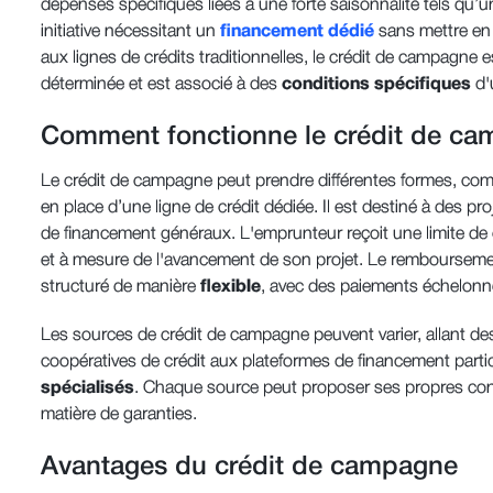
dépenses spécifiques liées à une forte saisonnalité tels qu
initiative nécessitant un
financement dédié
sans mettre en 
aux lignes de crédits traditionnelles, le crédit de campagne
déterminée et est associé à des
conditions spécifiques
d'u
Comment fonctionne le crédit de ca
Le crédit de campagne peut prendre différentes formes, com
en place d’une ligne de crédit dédiée. Il est destiné à des pr
de financement généraux. L'emprunteur reçoit une limite de cré
et à mesure de l'avancement de son projet. Le remboursem
structuré de manière
flexible
, avec des paiements échelonn
Les sources de crédit de campagne peuvent varier, allant d
coopératives de crédit aux plateformes de financement partic
spécialisés
. Chaque source peut proposer ses propres cond
matière de garanties.
Avantages du crédit de campagne