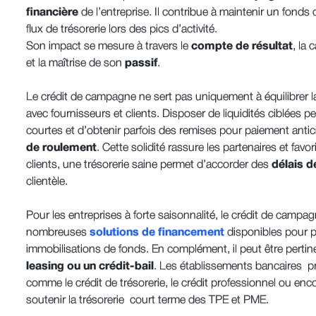
financière
de l’entreprise. Il contribue à maintenir un fonds 
flux de trésorerie lors des pics d’activité.
Son impact se mesure à travers le
compte de résultat
, la 
et la maîtrise de son
passif
.
Le crédit de campagne ne sert pas uniquement à équilibrer la tr
avec fournisseurs et clients. Disposer de liquidités ciblées 
courtes et d’obtenir parfois des remises pour paiement antici
de roulement
. Cette solidité rassure les partenaires et fa
clients, une trésorerie saine permet d’accorder des
délais 
clientèle.
Pour les entreprises à forte saisonnalité, le crédit de camp
nombreuses
solutions de financement
disponibles pour pa
immobilisations de fonds. En complément, il peut être perti
leasing ou un crédit-bail
. Les établissements bancaires p
comme le crédit de trésorerie, le crédit professionnel ou enc
soutenir la trésorerie court terme des TPE et PME.