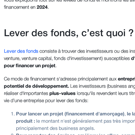
vous expliquons tout sur les levées de fonds et montrons les a
financement en
2024
.
Lever des fonds, c’est quoi 
Lever des fonds
consiste à trouver des investisseurs ou des ins
venture, venture capital, fonds d'investissement) susceptibles
d
pour financer un projet
.
Ce mode de financement s'adresse principalement aux
entrepr
potentiel de développement.
Les investisseurs (business ang
réaliser d'importantes
plus-values
​​lorsqu'ils revendent leurs t
vie d’une entreprise pour lever des fonds:
Pour lancer un projet (financement d'amorçage)
,
le 
produit :
le montant n'est généralement pas très importa
principalement des business angels.