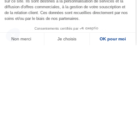
sur ce site. Ils sont destinés à la personnalisation de services et la
diffusion d'offres commerciales, à la gestion de votre souscription et
de la relation client. Ces données sont recueillies directement par nos
Contactez-nous
soins et/ou par le biais de nos partenaires.
© Copyright 2026
17 rue du Faubourg
Consentements certifiés par
Karmen SAS
Montmartre, 75009 Paris
Non merci
Je choisis
OK pour moi
Plateforme de Gestion du Consentement : Personnalisez vos Options
Axeptio consent
Notre plateforme vous permet d'adapter et de gérer vos paramètres de confide