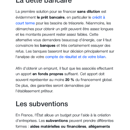
La dette bancaire
La première solution pour se financer
sans dilution
est
évidemment
le prêt bancaire
, en particulier le
crédit à
court terme
pour les besoins de trésorerie. Néanmoins, les
démarches pour obtenir un prêt peuvent être assez longues
et les montants peuvent rester assez faibles. Cette
alternative vous demandera beaucoup d’énergie, car il faut
convaincre les
banques
et très certainement essuyer des
refus. Les banques baseront leur décision principalement sur
l'analyse de votre
compte de résultat et de votre bilan
.
Afin d’obtenir un emprunt, il faut que les associés effectuent
un apport
en fonds propres
suffisant. Cet apport doit
souvent représenter au moins
20 %
du financement global.
De plus, des garanties seront demandées par
l’établissement prêteur.
Les subventions
En France, l’État alloue un budget pour l’aide à la création
d’entreprises. Les
subventions
peuvent prendre différentes
formes :
aides matérielles ou financières
,
allégements