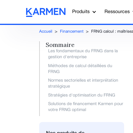
Produits
Ressources
Accueil
>
Financement
>
FRNG calcul : maîtrise
Sommaire
Les fondamentaux du FRNG dans la
gestion d'entreprise
Méthodes de calcul détaillées du
FRNG
Normes sectorielles et interprétation
stratégique
Stratégies d'optimisation du FRNG
Solutions de financement Karmen pour
votre FRNG optimal