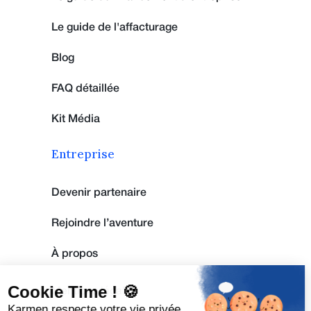
Le guide de l'affacturage
Blog
FAQ détaillée
Kit Média
Entreprise
Devenir partenaire
Rejoindre l’aventure
À propos
Cookie Time ! 🍪
Mentions légales
Karmen respecte votre vie privée